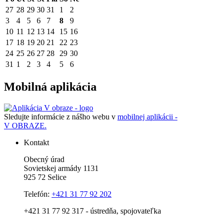
27
28
29
30
31
1
2
3
4
5
6
7
8
9
10
11
12
13
14
15
16
17
18
19
20
21
22
23
24
25
26
27
28
29
30
31
1
2
3
4
5
6
Mobilná aplikácia
Sledujte informácie z nášho webu v
mobilnej aplikácii -
V OBRAZE.
Kontakt
Obecný úrad
Sovietskej armády 1131
925 72 Selice
Telefón:
+421 31 77 92 202
+421 31 77 92 317 - ústredňa, spojovateľka