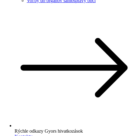
Voľby do orgánov samosprávy obcí
Rýchle odkazy
Gyors hivatkozások