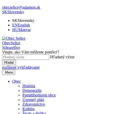
obecselice@salamon.sk
SK
Slovensky
SK
Slovensky
EN
English
HU
Magyar
Obec
Selice
Sókszelőce
Vitajte, ako Vám môžeme pomôcť?
Hľadaný výraz
Hľadať
rozšírené vyhľadávanie
Menu
Obec
História
Demografia
Pamätihodnosti obce
Územný plán
Zdravotníctvo
Kultúra
Školy a škôlky