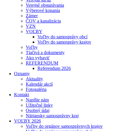
Verejné obstarávania
Výberové konania
Zámer
ČOV a kanalizácia
VZN
VOĽBY
Voľby do samosprávy obcí
Voľby do samosprávy krajov
Voľby
Tlačivá a dokumenty
Ako vybaviť
REFERENDUM
Referendum 2026
Oznamy
Aktuality
Kalendár akcií
Fotogaléria
Kontakt
Napíšte nám
Užitočné linky
Osobný údaj
Nitriansky samosprávny kraj
VOĽBY 2026
Voľby do orgánov samosprávnych krajov