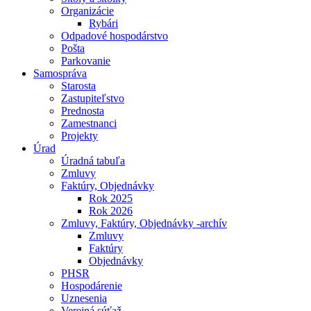
Organizácie
Rybári
Odpadové hospodárstvo
Pošta
Parkovanie
Samospráva
Starosta
Zastupiteľstvo
Prednosta
Zamestnanci
Projekty
Úrad
Úradná tabuľa
Zmluvy
Faktúry, Objednávky
Rok 2025
Rok 2026
Zmluvy, Faktúry, Objednávky -archív
Zmluvy
Faktúry
Objednávky
PHSR
Hospodárenie
Uznesenia
Verejná súťaž