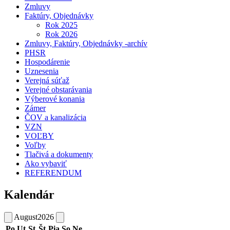
Zmluvy
Faktúry, Objednávky
Rok 2025
Rok 2026
Zmluvy, Faktúry, Objednávky -archív
PHSR
Hospodárenie
Uznesenia
Verejná súťaž
Verejné obstarávania
Výberové konania
Zámer
ČOV a kanalizácia
VZN
VOĽBY
Voľby
Tlačivá a dokumenty
Ako vybaviť
REFERENDUM
Kalendár
August
2026
Po
Ut
St
Št
Pia
So
Ne