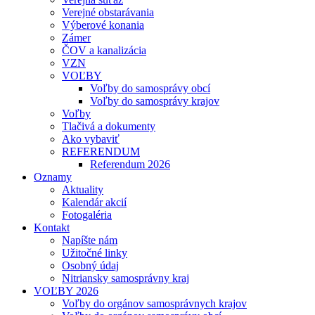
Verejné obstarávania
Výberové konania
Zámer
ČOV a kanalizácia
VZN
VOĽBY
Voľby do samosprávy obcí
Voľby do samosprávy krajov
Voľby
Tlačivá a dokumenty
Ako vybaviť
REFERENDUM
Referendum 2026
Oznamy
Aktuality
Kalendár akcií
Fotogaléria
Kontakt
Napíšte nám
Užitočné linky
Osobný údaj
Nitriansky samosprávny kraj
VOĽBY 2026
Voľby do orgánov samosprávnych krajov