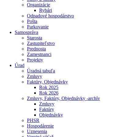
Organizácie
Rybári
Odpadové hospodárstvo
Pošta
Parkovanie
Samospráva
Starosta
Zastupiteľstvo
Prednosta
Zamestnanci
Projekty
Úrad
Úradná tabuľa
Zmluvy
Faktúry, Objednávky
Rok 2025
Rok 2026
Zmluvy, Faktúry, Objednávky -archív
Zmluvy
Faktúry
Objednávky
PHSR
Hospodárenie
Uznesenia
Verejná súťaž