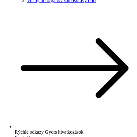
Voľby do orgánov samosprávy obcí
Rýchle odkazy
Gyors hivatkozások