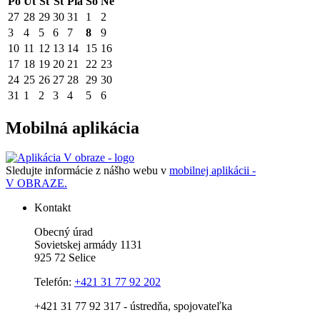
Po
Ut
St
Št
Pia
So
Ne
27
28
29
30
31
1
2
3
4
5
6
7
8
9
10
11
12
13
14
15
16
17
18
19
20
21
22
23
24
25
26
27
28
29
30
31
1
2
3
4
5
6
Mobilná aplikácia
Sledujte informácie z nášho webu v
mobilnej aplikácii -
V OBRAZE.
Kontakt
Obecný úrad
Sovietskej armády 1131
925 72 Selice
Telefón:
+421 31 77 92 202
+421 31 77 92 317 - ústredňa, spojovateľka