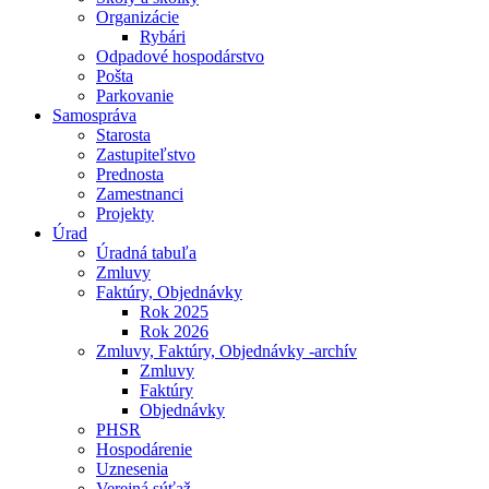
Organizácie
Rybári
Odpadové hospodárstvo
Pošta
Parkovanie
Samospráva
Starosta
Zastupiteľstvo
Prednosta
Zamestnanci
Projekty
Úrad
Úradná tabuľa
Zmluvy
Faktúry, Objednávky
Rok 2025
Rok 2026
Zmluvy, Faktúry, Objednávky -archív
Zmluvy
Faktúry
Objednávky
PHSR
Hospodárenie
Uznesenia
Verejná súťaž