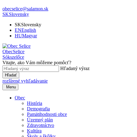
obecselice@salamon.sk
SK
Slovensky
SK
Slovensky
EN
English
HU
Magyar
Obec
Selice
Sókszelőce
Vitajte, ako Vám môžeme pomôcť?
Hľadaný výraz
Hľadať
rozšírené vyhľadávanie
Menu
Obec
História
Demografia
Pamätihodnosti obce
Územný plán
Zdravotníctvo
Kultúra
Školy a škôlky