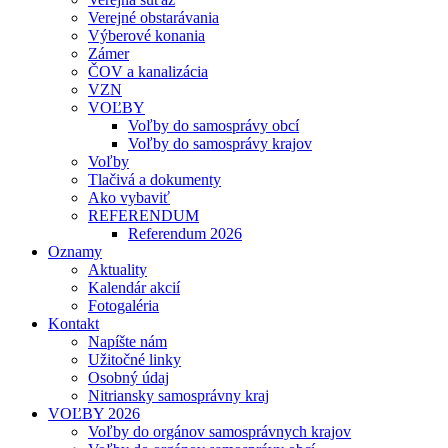
Verejné obstarávania
Výberové konania
Zámer
ČOV a kanalizácia
VZN
VOĽBY
Voľby do samosprávy obcí
Voľby do samosprávy krajov
Voľby
Tlačivá a dokumenty
Ako vybaviť
REFERENDUM
Referendum 2026
Oznamy
Aktuality
Kalendár akcií
Fotogaléria
Kontakt
Napíšte nám
Užitočné linky
Osobný údaj
Nitriansky samosprávny kraj
VOĽBY 2026
Voľby do orgánov samosprávnych krajov