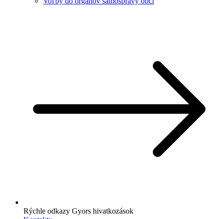
Voľby do orgánov samosprávy obcí
Rýchle odkazy
Gyors hivatkozások