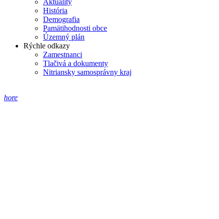
Aktuality
História
Demografia
Pamätihodnosti obce
Územný plán
Rýchle odkazy
Zamestnanci
Tlačivá a dokumenty
Nitriansky samosprávny kraj
hore