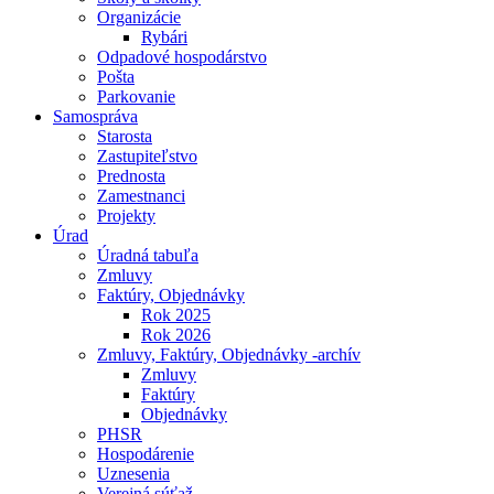
Organizácie
Rybári
Odpadové hospodárstvo
Pošta
Parkovanie
Samospráva
Starosta
Zastupiteľstvo
Prednosta
Zamestnanci
Projekty
Úrad
Úradná tabuľa
Zmluvy
Faktúry, Objednávky
Rok 2025
Rok 2026
Zmluvy, Faktúry, Objednávky -archív
Zmluvy
Faktúry
Objednávky
PHSR
Hospodárenie
Uznesenia
Verejná súťaž