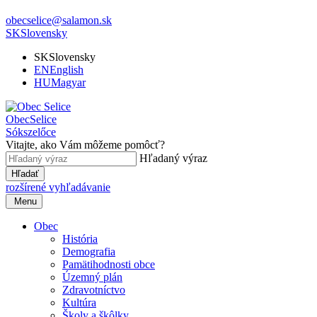
obecselice@salamon.sk
SK
Slovensky
SK
Slovensky
EN
English
HU
Magyar
Obec
Selice
Sókszelőce
Vitajte, ako Vám môžeme pomôcť?
Hľadaný výraz
Hľadať
rozšírené vyhľadávanie
Menu
Obec
História
Demografia
Pamätihodnosti obce
Územný plán
Zdravotníctvo
Kultúra
Školy a škôlky