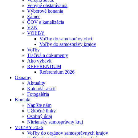
Verejné obstarávania
Výberové konania
Zámer
ČOV a kanalizácia
VZN
VOĽBY
Voľby do samosprávy obcí
Voľby do samosprávy krajov
Voľby
Tlačivá a dokumenty
Ako vybaviť
REFERENDUM
Referendum 2026
Oznamy
Aktuality
Kalendár akcií
Fotogaléria
Kontakt
Napíšte nám
Užitočné linky
Osobný údaj
Nitriansky samosprávny kraj
VOĽBY 2026
Voľby do orgánov samosprávnych krajov