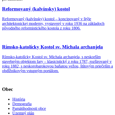
Reformovaný (kalvínsky) kostol
Reformovaný (kalvínsky) kostol – koncipovaný v štýle
architektonickej moderny, vystavený v roku 1936 na základoch
pôvodného reformistického kostola z roku 1806.
Rímsko-katolícky Kostol sv. Michala archanjela
Rímsko-katolícky Kostol sv. Michala archanjela, s neskorším
stavebným objektom fary – klasicistický z roku 1787, rozširovaný v
roku 1882, s neskorobarokovou baňatou vežou, štítovým priečelím a
obdĺžnikovým vstupným portálom.
Obec
História
Demografia
Pamätihodnosti obce
Územný plán