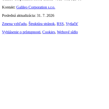
Kontakt:
Galileo Corporation s.r.o.
Posledná aktualizácia: 31. 7. 2026
Zmena vzhľadu
,
Štruktúra stránok
,
RSS
,
Vytlačiť
Vyhlásenie o prístupnosti
,
Cookies
,
Webové sídlo