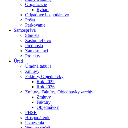
Organizácie
Rybári
Odpadové hospodárstvo
Pošta
Parkovanie
Samospráva
Starosta
Zastupiteľstvo
Prednosta
Zamestnanci
Projekty
Úrad
Úradná tabuľa
Zmluvy
Faktúry, Objednávky
Rok 2025
Rok 2026
Zmluvy, Faktúry, Objednávky -archív
Zmluvy
Faktúry
Objednávky
PHSR
Hospodárenie
Uznesenia
Verejná súťaž