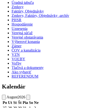
Úradná tabuľa
Zmluvy
Faktúry, Objednávky
Zmluvy, Faktúry, Objednávky -archív
PHSR
Hospodárenie
Uznesenia
Verejná súťaž
Verejné obstarávania
Výberové konania
Zámer
ČOV a kanalizácia
VZN
VOĽBY
Voľby
Tlačivá a dokumenty
Ako vybaviť
REFERENDUM
Kalendár
August
2026
Po
Ut
St
Št
Pia
So
Ne
27
28
29
30
31
1
2