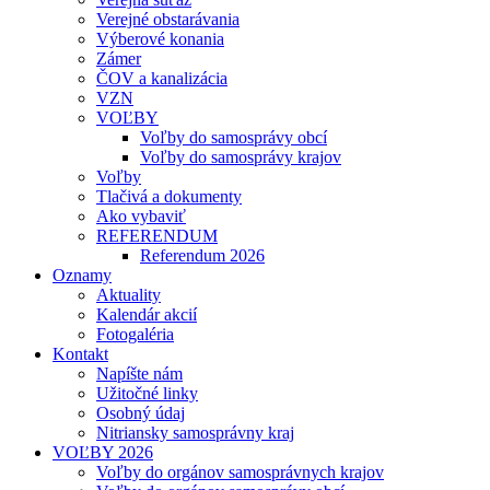
Verejné obstarávania
Výberové konania
Zámer
ČOV a kanalizácia
VZN
VOĽBY
Voľby do samosprávy obcí
Voľby do samosprávy krajov
Voľby
Tlačivá a dokumenty
Ako vybaviť
REFERENDUM
Referendum 2026
Oznamy
Aktuality
Kalendár akcií
Fotogaléria
Kontakt
Napíšte nám
Užitočné linky
Osobný údaj
Nitriansky samosprávny kraj
VOĽBY 2026
Voľby do orgánov samosprávnych krajov