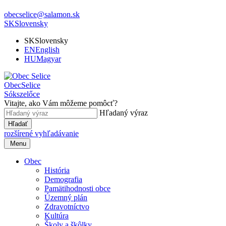
obecselice@salamon.sk
SK
Slovensky
SK
Slovensky
EN
English
HU
Magyar
Obec
Selice
Sókszelőce
Vitajte, ako Vám môžeme pomôcť?
Hľadaný výraz
Hľadať
rozšírené vyhľadávanie
Menu
Obec
História
Demografia
Pamätihodnosti obce
Územný plán
Zdravotníctvo
Kultúra
Školy a škôlky