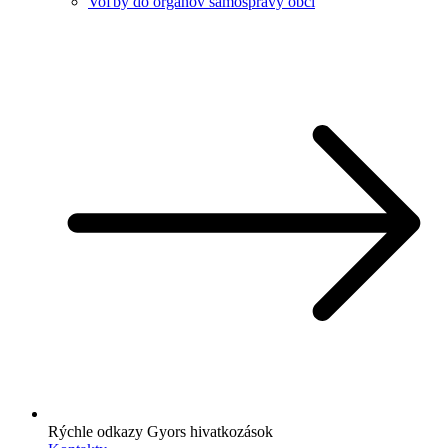
Voľby do orgánov samosprávy obcí
Rýchle odkazy
Gyors hivatkozások