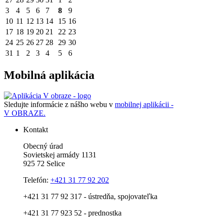
3
4
5
6
7
8
9
10
11
12
13
14
15
16
17
18
19
20
21
22
23
24
25
26
27
28
29
30
31
1
2
3
4
5
6
Mobilná aplikácia
Sledujte informácie z nášho webu v
mobilnej aplikácii -
V OBRAZE.
Kontakt
Obecný úrad
Sovietskej armády 1131
925 72 Selice
Telefón:
+421 31 77 92 202
+421 31 77 92 317 - ústredňa, spojovateľka
+421 31 77 923 52 - prednostka